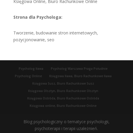
Księgowa Online, Biuro Rachunkowe Online
Strona dla Psychologa:
Tworzenie, budowanie stron internetowych,
pozycjonowanie, seo
Psycholog Iława
Psycholog Warszawa Praga Południe
Psycholog Online
Księgowa Iława, Biuro Rachunkowe Iława
Księgowa Susz, Biuro Rachunkowe Susz
Księgowa Olsztyn, Biuro Rachunkowe Olsztyn
Księgowa Ostróda, Biuro Rachunkowe Ostróda
Księgowa online, Biuro Rachunkowe Online
Blog psychologiczny o tematyce psychologii,
psychoterapii i terapii uzależnień.